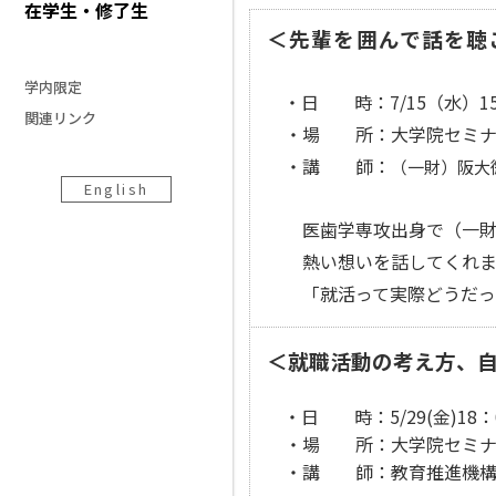
在学生・修了生
＜先輩を囲んで話を聴
学内限定
・日 時：7/15（水）15
関連リンク
・場 所：大学院セミナ
・講 師：
（一財）阪
English
医歯学専攻出身で（一財）
熱い想いを話してくれま
「就活って実際どうだった
＜就職活動の考え方、自
・日 時：5/29(金)18：
・場 所：大学院セミナー
・講 師：教育推進機構