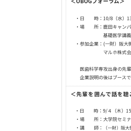
＜OBOGフォーラム＞
・日 時：10/8（水）13
・場 所：鹿田キャン
基礎医学講義実習棟
・参加企業：(一財）阪大微
マルホ株式会社（製薬
医歯科学専攻出身の先輩＆
企業説明の後はブースでじ
＜先輩を囲んで話を聴
・日 時：9/４（木）15
・場 所：大学院セミナ
・講 師：
（一財）阪