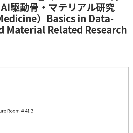
 AI駆動骨・マテリアル研究
Medicine）Basics in Data-
 Material Related Research
cture Room ＃41３