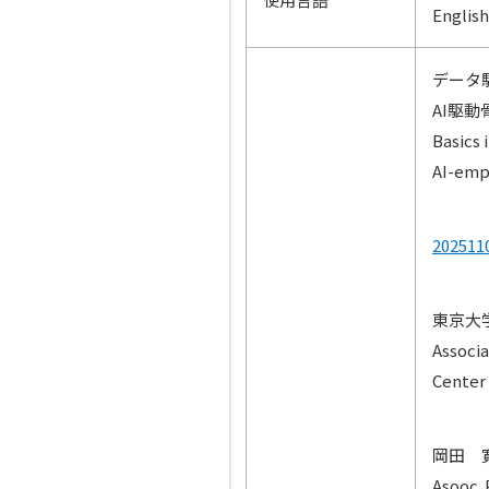
English
データ
AI駆
Basics 
AI-emp
2025
東京大
Associa
Center 
岡田 
Asooc. 