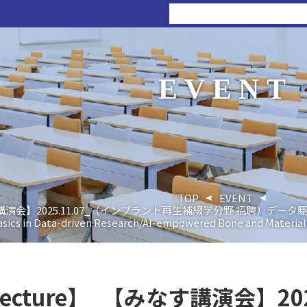
EVENT
TOP
EVENT
なす講演会】2025.11.07_（インプラント再生補綴学分野 招聘）データ駆動
ics in Data-driven Research/AI-empowered Bone and Material
l_Lecture】_【みなす講演会】2