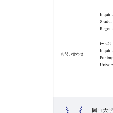
Inquiri
Gradua
Regener
研究会
Inquiri
お問い合わせ
For inq
Univers