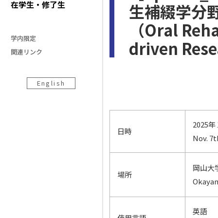
在学生・修了生
生補綴学分野
（Oral Rehab
学内限定
driven Res
関連リンク
English
2025
日時
Nov. 7
岡山大
場所
Okayam
英語
使用言語