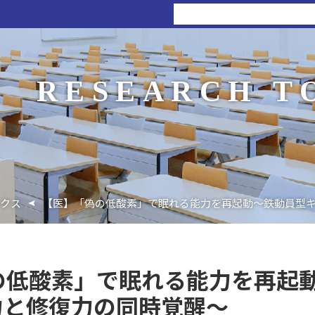
RESEARCH T
クス
【医】「偽の低酸素」で眠れる能力を再起動〜鉄動員型
の低酸素」で眠れる能力を再起
力と修復力の同時覚醒〜