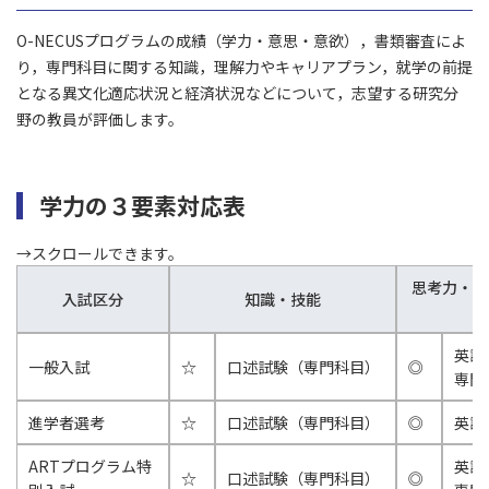
O-NECUSプログラムの成績（学力・意思・意欲），書類審査によ
り，専門科目に関する知識，理解力やキャリアプラン，就学の前提
となる異文化適応状況と経済状況などについて，志望する研究分
野の教員が評価します。
学力の３要素対応表
思考力・判
入試区分
知識・技能
英語
一般入試
☆
口述試験（専門科目）
◎
専門
進学者選考
☆
口述試験（専門科目）
◎
英語
ARTプログラム特
英語
☆
口述試験（専門科目）
◎