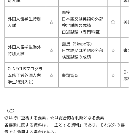
別入試
専門
面接
外国人留学生特別
日本語又は英語の外部
☆
◎
英語
入試
検定試験の成績
口述試験（専門科目）
面接（Skype等）
外国人留学生海外
☆
日本語又は英語の外部
☆
書類
特別入試
検定試験の成績
O-NECUSプログラ
O-
ム修了者外国人留
☆
書類審査
☆
成績
学生特別入試
（注）
◎は特に重視する要素，☆は総合的な判断となる要素
各要素に関する資料は，「主とする資料」であり，それ以外の要
素でも活用する場合はある。