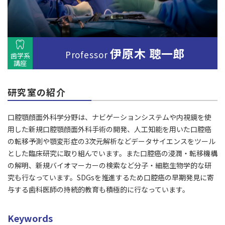
伊原木 聰一郎
Professor
歯学系
講座
研究室の紹介
口腔顎顔面外科学分野は、ナビゲーションシステムや内視鏡を使
用した新規口腔顎顔面外科手術の開発、人工知能を用いた口腔癌
の転移予測や顎変形症の3次元解析などデータサイエンスをツール
とした臨床研究に取り組んでいます。また口腔癌の浸潤・転移機構
の解明、新規バイオマーカーの検索など分子・細胞生物学的な研
究も行なっています。SDGsを推進するため口腔癌の早期発見に寄
与する歯科医師の持続的教育も積極的に行なっています。
Keywords