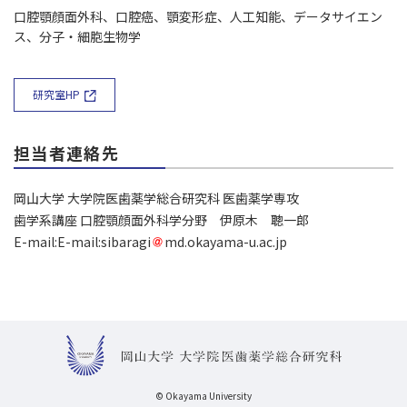
口腔顎顔面外科、口腔癌、顎変形症、人工知能、データサイエン
ス、分子・細胞生物学
研究室HP
担当者連絡先
岡山大学 大学院医歯薬学総合研究科 医歯薬学専攻
歯学系講座 口腔顎顔面外科学分野 伊原木 聰一郎
E-mail:E-mail:sibaragi
md.okayama-u.ac.jp
© Okayama University