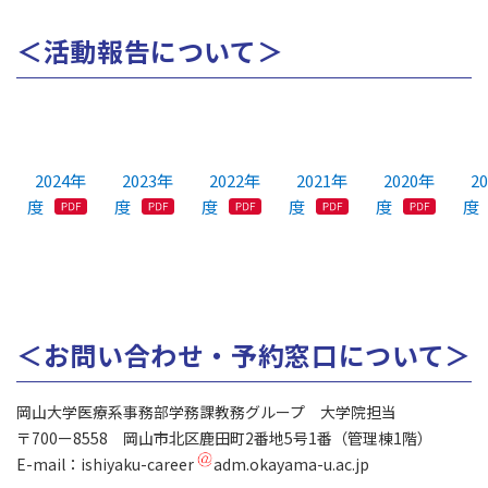
＜活動報告について＞
2024年
2023年
2022年
2021年
2020年
2
度
度
度
度
度
度
＜お問い合わせ・予約窓口について＞
岡山大学医療系事務部学務課教務グループ 大学院担当
〒700ー8558 岡山市北区鹿田町2番地5号1番（管理棟1階）
E-mail：ishiyaku-career
adm.okayama-u.ac.jp