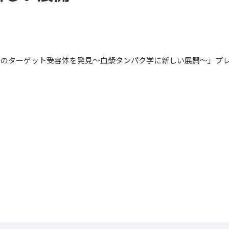
ンのターゲット受容体を発見～血漿タンパク学に新しい展開～」プ
。