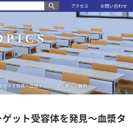
アクセス
お問い合わせ
OPICS
受容体を発見～血漿タンパク学に新しい展開～
ーゲット受容体を発見～血漿タ