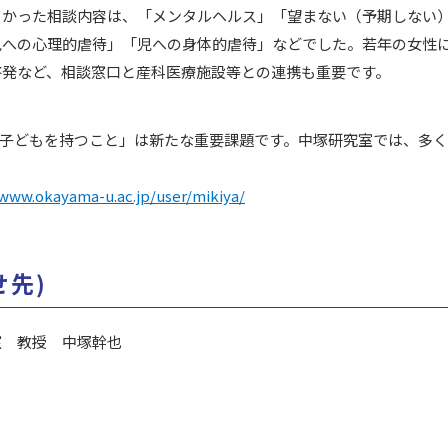
きかった相談内容は、「メンタルヘルス」「望まない（予期しない
児への心理的虐待」「児への身体的虐待」などでした。若年の女性
啓発など、相談窓口と産科医療施設等との連携も重要です。
ナ時代に子どもを持つこと」は新たな重要課題です。中塚研究室では、
/www.okayama-u.ac.jp/user/mikiya/
せ先)
室 教授 中塚幹也