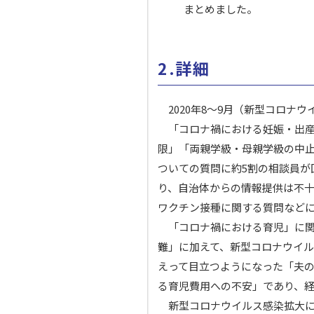
まとめました。
2.詳細
2020年8～9月（新型コロナ
「コロナ禍における妊娠・出産
限」「両親学級・母親学級の中止
ついての質問に約5割の相談員が
り、自治体からの情報提供は不
ワクチン接種に関する質問など
「コロナ禍における育児」に関
難」に加えて、新型コロナウイ
えって目立つようになった「夫
る育児費用への不安」であり、
新型コロナウイルス感染拡大に