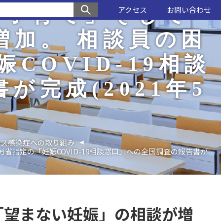
や子育て」そして
アクセス
お問い合わせ
増加。 相談員の困
COVID-19相談
完成(2021年5
ルス感染症への取り組み
省指定の「妊娠COVID-19相談窓口」への全国調査の報告書が
「望まない妊娠」の相談が増