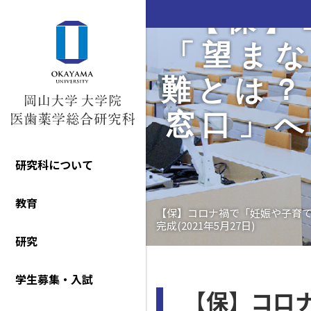
【保】
「望まな
難とは？
窓口」へ
研究科について
教育
【保】コロナ禍で「妊娠や子育て
完成(2021年5月27日)
研究
学生募集・入試
【保】コロ