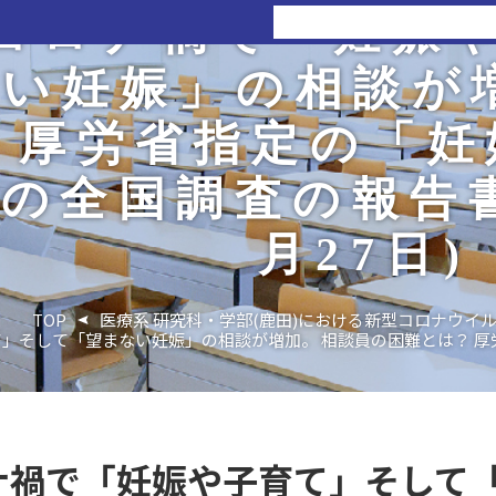
コロナ禍で「妊娠
い妊娠」の相談が
 厚労省指定の「妊娠
の全国調査の報告書が
月27日)
TOP
医療系 研究科・学部(鹿田)における新型コロナウイ
」そして「望まない妊娠」の相談が増加。 相談員の困難とは？ 厚労
ナ禍で「妊娠や子育て」そして