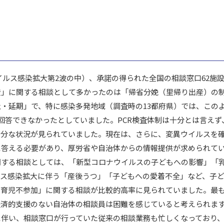
ウイルス感染拡大第2波の中）、承諾の得られた全国の相談窓口62施
」に関する相談として多かったのは「帰省分娩（里帰り出産）の制
・延期」で、特に感染多発地域（調査時の13都府県）では、このよ
回答できなかったとしていました。PCR検査体制は十分とは言えず
十分な状況が見られていました。現在は、さらに、変異ウイルスを
に答える必要があり、厚労省や自治体からの情報提供が求められ
する相談としては、「新型コロナウイルスの子どもへの影響」「乳
ルス感染拡大に伴う「産後うつ」「子どもへの愛着不全」など、子
の育児不参加」に関する相談が比較的高率に見られていました。最
経済的支援のない自治体の相談員は困難を感じていると考えられま
伴い、相談窓口が行っていた従来の相談業務も忙しくなっており、